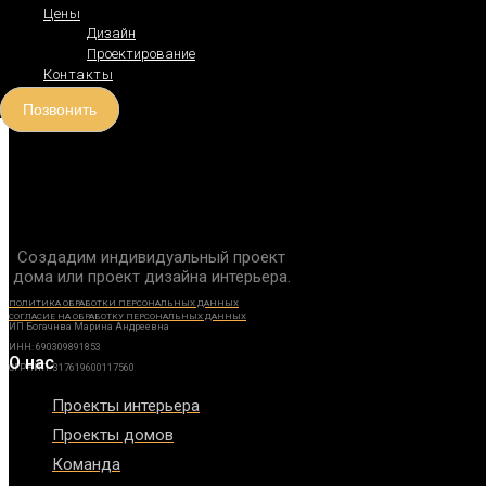
Цены
Дизайн
Проектирование
Контакты
Позвонить
Создадим индивидуальный проект
дома или проект дизайна интерьера.
ПОЛИТИКА ОБРАБОТКИ ПЕРСОНАЛЬНЫХ ДАННЫХ
СОГЛАСИЕ НА ОБРАБОТКУ ПЕРСОНАЛЬНЫХ ДАННЫХ
ИП Богачнва Марина Андреевна
ИНН: 690309891853
О нас
ОГРНИП: 317619600117560
Проекты интерьера
Проекты домов
Команда