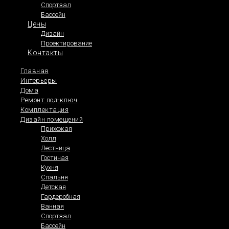
Спортзал
Бассейн
Цены
Дизайн
Проектирование
ПРОЕ
Контакты
Главная
Интерьеры
Дома
Ремонт под-ключ
Комплектация
Квартира в Современном стиле
Дизайн помещений
Прихожая
Холл
Квартира — 92м2. Стиль: Современный. Ценовой сегмент:
Лестница
Гостиная
Кухня
Спальня
Детская
Гардеробная
Ванная
Спортзал
Бассейн