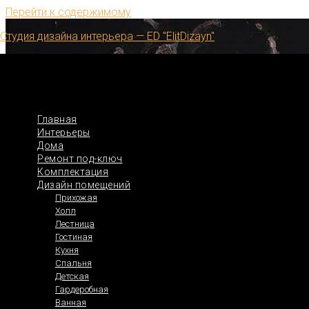
Перейти к содержимому
Студия дизайна интерьера — ED "ElitDizayn"
Главная
Интерьеры
Дома
Ремонт под-ключ
Комплектация
Дизайн помещений
Прихожая
Холл
Лестница
Гостиная
Кухня
Спальня
Детская
Гардеробная
Ванная